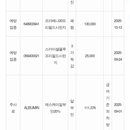
진
예방
프리베나20프
폐
2025-
648903941
130,000
접종
리필드시린지
렴
10-13
3
스카이셀플루
예방
가
2025-
056400021
프리필드시린
25,000
접종
독
09-24
지
감
급
여
기
알
주사
에스케이알부
준
2025-
ALBUMIN
부
111,376
료
민20%
외
09-01
민
처
방