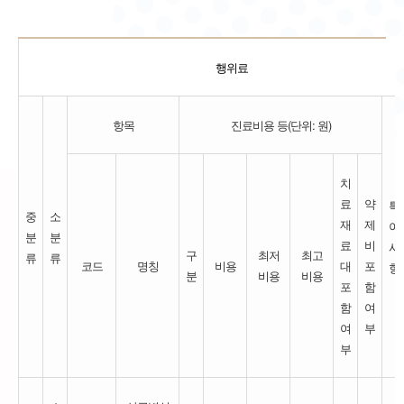
행위료
항목
진료비용 등(단위: 원)
치
료
약
특
중
소
재
제
이
분
분
료
비
사
구
최저
최고
류
류
코드
명칭
비용
대
포
항
분
비용
비용
포
함
함
여
여
부
부