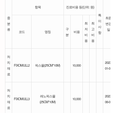
항목
진료비용 등(단위: 원)
특
중
최종
이
최
최
분
변경
사
구
저
고
류
일
코드
명칭
비용
항
분
비
비
용
용
처
치
2023-
FIXOMULL2
픽스몰(2'5CM*10M)
10,000
재
01-01
료
처
치
레노픽스몰
2023-
FIXOMULL3
10,000
재
(2'5CM*10M)
06-01
료