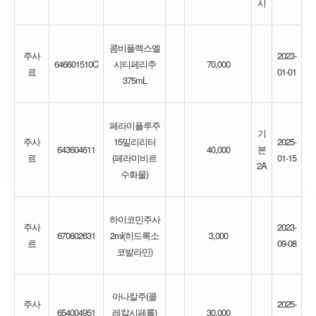
시
콤비플렉스엘
주사
2023-
646601510C
시티페리주
70,000
료
01-01
375mL
페라미플루주
기
주사
15밀리리터
2025-
643604611
40,000
본
료
(페라미비르
01-15
2A
수화물)
하이코민주사
주사
2023-
670602631
2ml(히드록소
3,000
료
09-08
코발라민)
아나칼주(콜
주사
2025-
654004951
레칼시페롤)
30,000