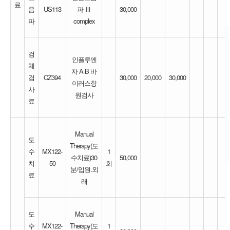
료
음
US113
파 Ⅲ
30,000
파
complex
검
인플루엔
체
자 A·B 바
검
CZ394
30,000
20,000
30,000
이러스항
사
원검사
료
Manual
도
Therapy(도
수
MX122-
1
수치료)30
50,000
치
50
회
분/입원.외
료
래
도
Manual
수
MX122-
Therapy(도
1