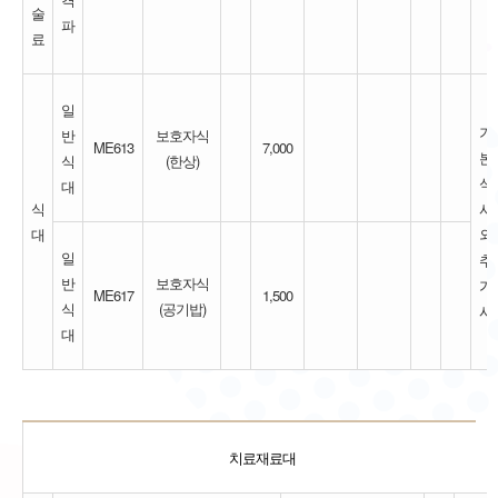
술
파
료
일
기
반
보호자식
ME613
7,000
본
식
(한상)
식
대
식
사
대
외
일
추
반
보호자식
가
ME617
1,500
식
(공기밥)
시
대
치료재료대