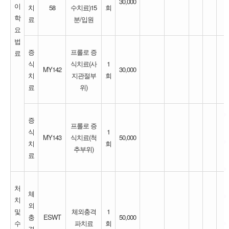
30,000
이
치
58
수치료)15
회
학
료
분/입원
요
법
증
프롤로 증
료
식
식치료(사
1
MY142
30,000
치
지관절부
회
료
위)
증
프롤로 증
식
1
MY143
식치료(척
50,000
치
회
추부위)
료
처
체
치
외
및
체외충격
1
충
ESWT
50,000
수
파치료
회
격