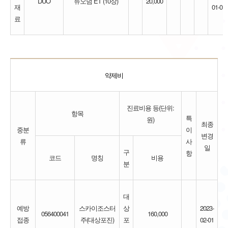
DUO
듀오덤 ET (10장)
20,000
재
01-01
료
약제비
진료비용 등(단위:
항목
특
원)
최종
중분
이
변경
류
사
일
구
항
코드
명칭
비용
분
대
예방
스카이조스터
상
2023-
056400041
160,000
접종
주(대상포진)
포
02-01