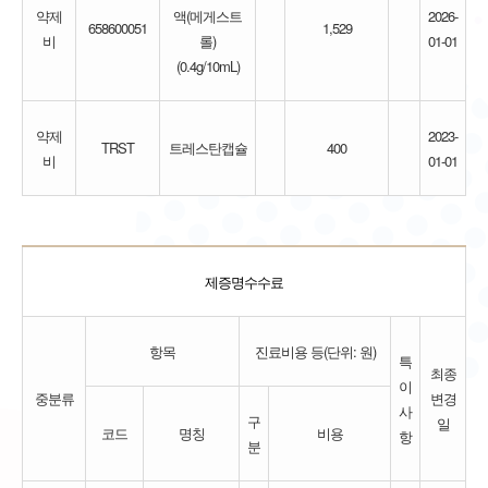
약제
액(메게스트
2026-
658600051
1,529
비
롤)
01-01
(0.4g/10mL)
약제
2023-
TRST
트레스탄캡슐
400
비
01-01
제증명수수료
항목
진료비용 등(단위: 원)
특
최종
이
중분류
변경
사
구
일
코드
명칭
비용
항
분