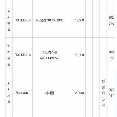
처
치
2023-
FIXOMULL4
픽스몰(4'10CM*10M)
15,000
재
01-01
료
처
치
레노픽스몰
2023-
FIXOMULL5
15,000
재
(4'10CM*10M)
07-01
료
선
처
별
치
2025-
M3030703
메디폼
20,510
비
재
04-08
급
료
여