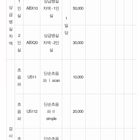
1
상급병실
상
인
ABX10
차액 - 1인
50,000
급
실
실
1
병
일
실
당
2
상급병실
차
인
ABX20
차액 - 2인
30,000
액
실
실
초
단순초음
음
US11
10,000
파 Ⅰ scan
파
초
단순초음
음
US112
파 Ⅱ
20,000
파
simple
검
사
초
단순초음