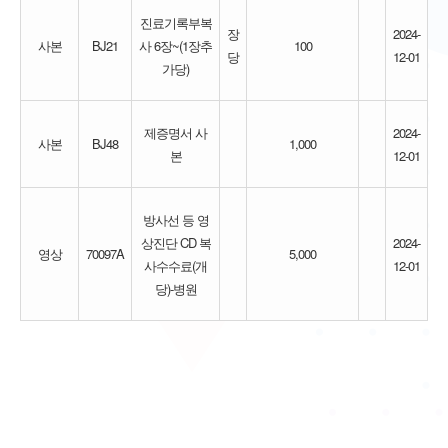
진료기록부복
장
2024-
사본
BJ21
사 6장~(1장추
100
당
12-01
가당)
제증명서 사
2024-
사본
BJ48
1,000
본
12-01
방사선 등 영
상진단 CD 복
2024-
영상
70097A
5,000
사수수료(개
12-01
당)-병원