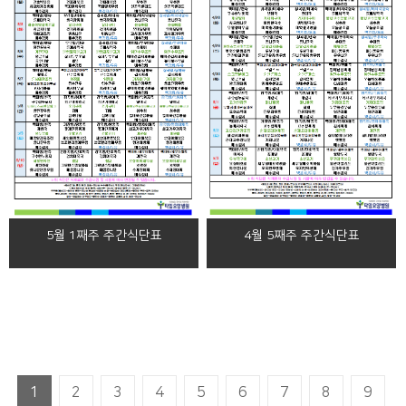
4월 5째주 주간식단표
5월 1째주 주간식단표
1
2
3
4
5
6
7
8
9